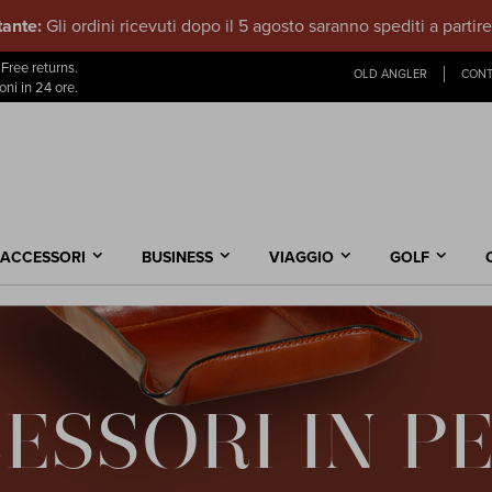
ante:
Gli ordini ricevuti dopo il 5 agosto saranno spediti a partir
Salta
Free returns.
OLD ANGLER
CONT
al
oni in 24 ore.
contenuto
ACCESSORI
BUSINESS
VIAGGIO
GOLF
ESSORI IN P