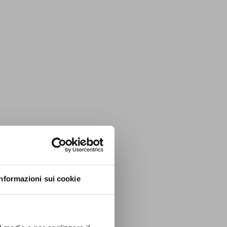
vere tutto a portata
ssare in tutte le
oggi di gran moda per
NO
Informazioni sui cookie
zzare
irai
i e
a te!