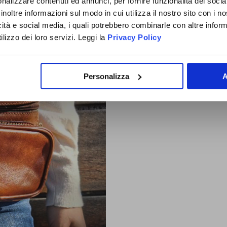
RTE DELLA
nalizzare contenuti ed annunci, per fornire funzionalità dei socia
inoltre informazioni sul modo in cui utilizza il nostro sito con i 
D ANGLER
icità e social media, i quali potrebbero combinarle con altre inform
FAMILY
lizzo dei loro servizi. Leggi la
Privacy Policy
Privacy:
do il consenso al trattam
ISCRIVITI SUBITO!
Personalizza
A