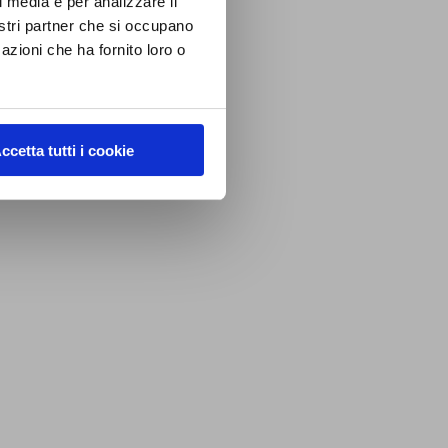
l media e per analizzare il
nostri partner che si occupano
azioni che ha fornito loro o
ento.
ccetta tutti i cookie