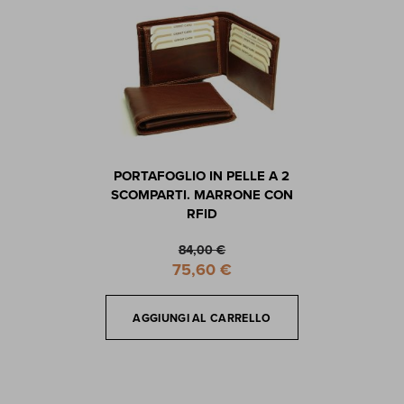
PORTAFOGLIO IN PELLE A 2
SCOMPARTI. MARRONE CON
RFID
84,00 €
S
75,60 €
p
e
c
AGGIUNGI AL CARRELLO
i
a
l
P
r
i