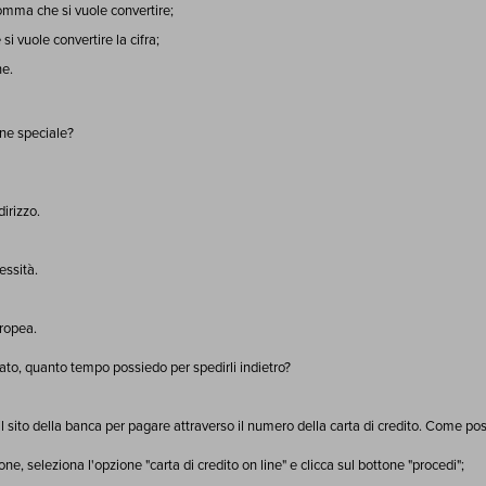
omma che si vuole convertire;
i vuole convertire la cifra;
ne.
ine speciale?
irizzo.
essità.
ropea.
nato, quanto tempo possiedo per spedirli indietro?
il sito della banca per pagare attraverso il numero della carta di credito. Come po
ne, seleziona l'opzione "carta di credito on line" e clicca sul bottone "procedi";