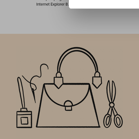
Internet Explorer 8.0 o superiore, Chrome 27, Firefox 20 o s