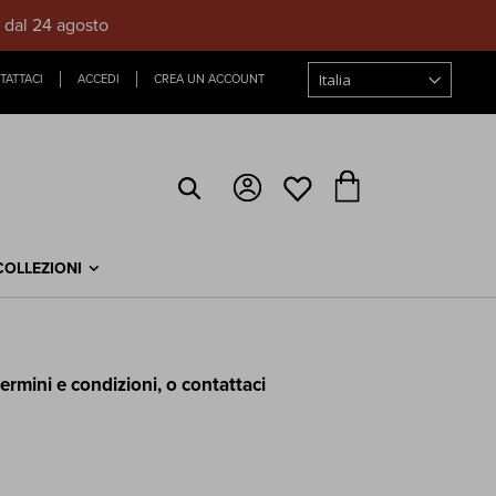
e dal 24 agosto
TATTACI
ACCEDI
CREA UN ACCOUNT
Carrello
COLLEZIONI
termini e condizioni, o
contattaci