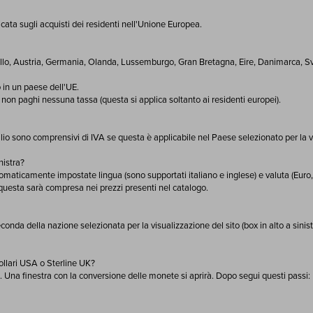
cata sugli acquisti dei residenti nell'Unione Europea.
gallo, Austria, Germania, Olanda, Lussemburgo, Gran Bretagna, Eire, Danimarca, Sve
 in un paese dell'UE.
 non paghi nessuna tassa (questa si applica soltanto ai residenti europei).
lio sono comprensivi di IVA se questa è applicabile nel Paese selezionato per la visu
nistra?
utomaticamente impostate lingua (sono supportati italiano e inglese) e valuta (Euro
, questa sarà compresa nei prezzi presenti nel catalogo.
conda della nazione selezionata per la visualizzazione del sito (box in alto a sinist
ollari USA o Sterline UK?
. Una finestra con la conversione delle monete si aprirà. Dopo segui questi passi: