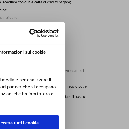
i scegliere con quale carta di credito pagare;
gina;
ad aiutarla.
NO
Informazioni sui cookie
zzare
ore (tra i 10 e i 15 giorni).
irai
i e
iginale barrato, il prezzo scontato e la percentuale di
a te!
l media e per analizzare il
10 di Dicembre e mio marito non gradisse il regalo potrei
nostri partner che si occupano
azioni che ha fornito loro o
" relativo alla spedizione, oppure contattare il nostro
ento.
ido Fedex.
ccetta tutti i cookie