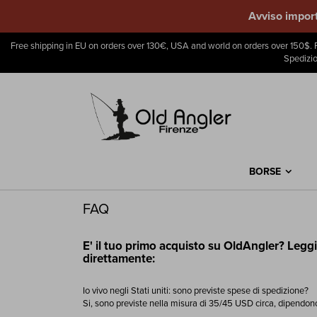
Avviso import
Free shipping in EU on orders over 130€, USA and world on orders over 150$. F
Spedizio
BORSE
FAQ
E' il tuo primo acquisto su OldAngler? Leggi 
direttamente:
Io vivo negli Stati uniti: sono previste spese di spedizione?
Si, sono previste nella misura di 35/45 USD circa, dipendon