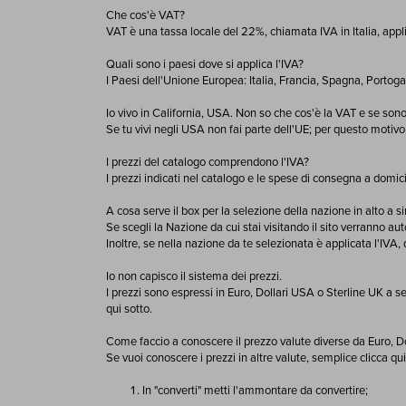
Che cos'è VAT?
VAT è una tassa locale del 22%, chiamata IVA in Italia, appli
Quali sono i paesi dove si applica l'IVA?
I Paesi dell'Unione Europea: Italia, Francia, Spagna, Porto
Io vivo in California, USA. Non so che cos'è la VAT e se sono
Se tu vivi negli USA non fai parte dell'UE; per questo motivo
I prezzi del catalogo comprendono l'IVA?
I prezzi indicati nel catalogo e le spese di consegna a domici
A cosa serve il box per la selezione della nazione in alto a si
Se scegli la Nazione da cui stai visitando il sito verranno a
Inoltre, se nella nazione da te selezionata è applicata l'IVA
Io non capisco il sistema dei prezzi.
I prezzi sono espressi in Euro, Dollari USA o Sterline UK a se
qui sotto.
Come faccio a conoscere il prezzo valute diverse da Euro, D
Se vuoi conoscere i prezzi in altre valute, semplice clicca
qui
In "converti" metti l'ammontare da convertire;