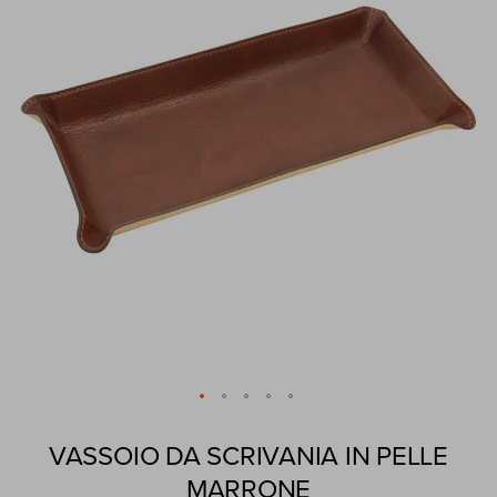
immagini
Vai
all'inizio
VASSOIO DA SCRIVANIA IN PELLE
della
MARRONE
galleria