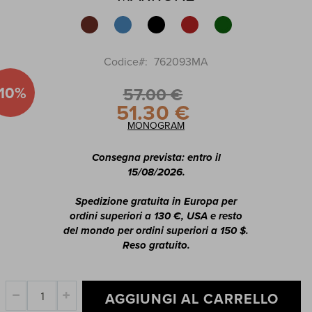
di
immagini
Codice
762093MA
-10%
57.00 €
51.30 €
Special
Price
MONOGRAM
Consegna prevista: entro il
15/08/2026.
Spedizione gratuita in Europa per
ordini superiori a 130 €, USA e resto
del mondo per ordini superiori a 150 $.
Reso gratuito.
AGGIUNGI AL CARRELLO