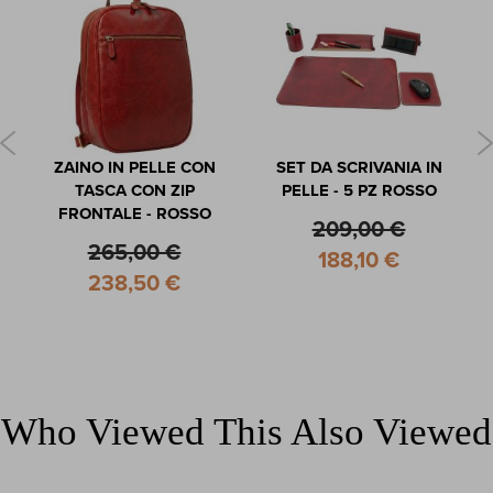
ZAINO IN PELLE CON
SET DA SCRIVANIA IN
TASCA CON ZIP
PELLE - 5 PZ ROSSO
FRONTALE - ROSSO
209,00 €
265,00 €
Special
188,10 €
Price
Special
238,50 €
Price
Who Viewed This Also Viewed