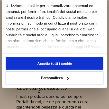
ISCRIVITI
Utilizziamo i cookie per personalizzare contenuti ed
Riceverai subito un
BUONO
SUBITO!
SCONTO DEL 10%
da utilizzare
annunci, per fornire funzionalità dei social media e per
sul tuo primo ordine e scoprirai
analizzare il nostro traffico. Condividiamo inoltre
tutte le novità, promozioni e
ENTRA A FAR
informazioni sul modo in cui utilizza il nostro sito con i
iniziative esclusive dedicate a te!
PARTE DELLA
nostri partner che si occupano di analisi dei dati web,
OLD ANGLER
pubblicità e social media, i quali potrebbero combinarle
FAMILY
Privacy:
do il consenso al trattamento.
con altre informazioni che ha fornito loro o che hanno
ISCRIVITI SUBITO!
raccolto dal suo utilizzo dei loro servizi. Leggi la
Privacy
Policy
Accetta tutti i cookie
Personalizza
Ricondizionamento
I nostri prodotti durano per sempre.
Portali da noi, ce ne prenderemo cura
garantendoti bellezza e durata nel