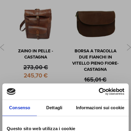
ZAINO IN PELLE -
BORSA A TRACOLLA
CASTAGNA
DUE FIANCHI IN
VITELLO PIENO FIORE-
273,00 €
CASTAGNA
Special
245,70 €
165,01 €
Price
Special
148,51 €
Price
Consenso
Dettagli
Informazioni sui cookie
Questo sito web utilizza i cookie